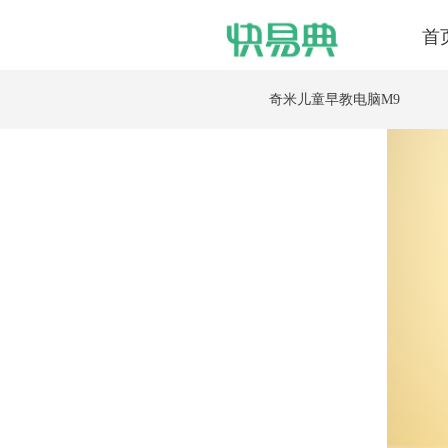
首
奇米儿童早教电脑M9